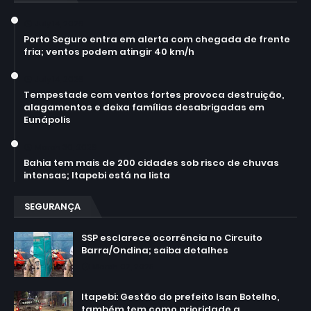
July 14, 2026
Porto Seguro entra em alerta com chegada de frente
fria; ventos podem atingir 40 km/h
July 14, 2026
Tempestade com ventos fortes provoca destruição,
alagamentos e deixa famílias desabrigadas em
Eunápolis
March 30, 2026
Bahia tem mais de 200 cidades sob risco de chuvas
intensas; Itapebi está na lista
SEGURANÇA
SSP esclarece ocorrência no Circuito
Barra/Ondina; saiba detalhes
March 02, 2025
Itapebi: Gestão do prefeito Isan Botelho,
também tem como prioridade a