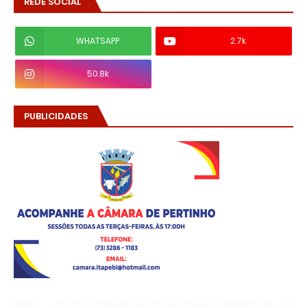
REDE SOCIAL
WHATSAPP
2.7k
50.8k
PUBLICIDADES