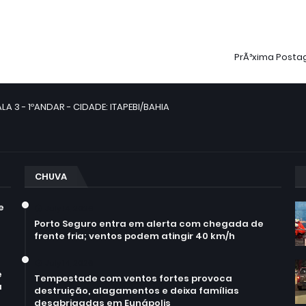
PrÃ³xima Post
LA 3 - 1ºANDAR - CIDADE: ITAPEBI/BAHIA
CHUVA
e
July 14, 2026
Porto Seguro entra em alerta com chegada de
frente fria; ventos podem atingir 40 km/h
July 14, 2026
e
Tempestade com ventos fortes provoca
a
destruição, alagamentos e deixa famílias
desabrigadas em Eunápolis