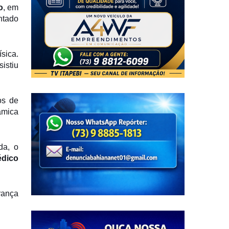
o
, em
ntado
sica.
sistiu
os de
âmica
da, o
édico
rança