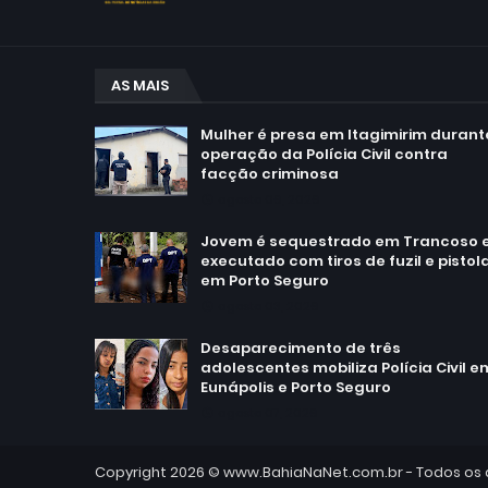
AS MAIS
Mulher é presa em Itagimirim durant
operação da Polícia Civil contra
facção criminosa
agosto 06, 2026
Jovem é sequestrado em Trancoso 
executado com tiros de fuzil e pistol
em Porto Seguro
agosto 03, 2026
Desaparecimento de três
adolescentes mobiliza Polícia Civil e
Eunápolis e Porto Seguro
agosto 07, 2026
Copyright 2026 ©
www.BahiaNaNet.com.br
- Todos os 