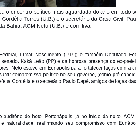
eceu o encontro político mais aguardado do ano em todo s
 Cordélia Torres (U.B.) e o secretário da Casa Civil, Pau
a Bahia, ACM Neto (U.B.) e comitiva.
deral, Elmar Nascimento (U.B.); o também Deputado Fed
o senado, Kaká Leão (PP) e da honrosa presença do ex-prefei
res. Neto esteve em Eunápolis para fortalecer laços com a c
sumir compromisso político no seu governo, (como pré candid
feita Cordélia e o secretário Paulo Dapé, amigos de logas dat
 auditório do hotel Portonápolis, já no início da noite, ACM
z e naturalidade, reafirmando seu compromisso com Eunápol