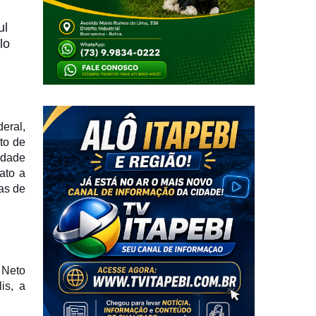
ul
lo
eral,
to de
idade
ato a
as de
 Neto
is, a