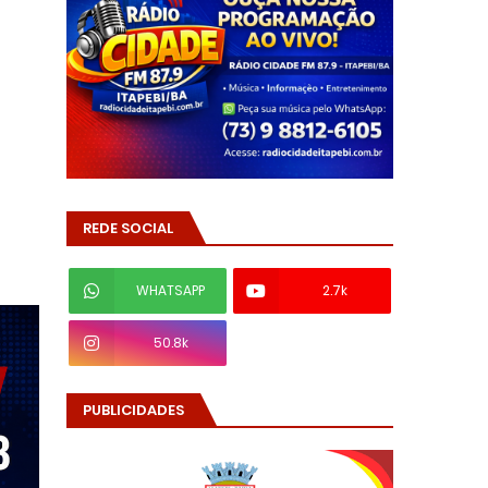
REDE SOCIAL
WHATSAPP
2.7k
50.8k
PUBLICIDADES