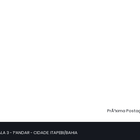
PrÃ³xima Post
LA 3 - 1ºANDAR - CIDADE: ITAPEBI/BAHIA