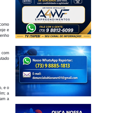
 como
oje e
tenho
, com
utado
, e o
êm; a
iram a