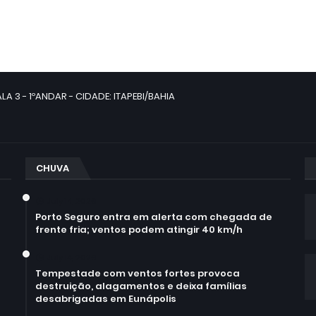
LA 3 - 1ºANDAR - CIDADE: ITAPEBI/BAHIA
CHUVA
July 14, 2026
Porto Seguro entra em alerta com chegada de
frente fria; ventos podem atingir 40 km/h
July 14, 2026
Tempestade com ventos fortes provoca
destruição, alagamentos e deixa famílias
desabrigadas em Eunápolis