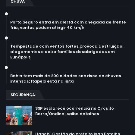
CHUVA
July 14, 2026
Porto Seguro entra em alerta com chegada de frente
fria; ventos podem atingir 40 km/h
July 14, 2026
Tempestade com ventos fortes provoca destruição,
alagamentos e deixa famílias desabrigadas em
Eunápolis
March 30, 2026
Bahia tem mais de 200 cidades sob risco de chuvas
intensas; Itapebi está na lista
SEGURANÇA
SSP esclarece ocorrência no Circuito
Barra/Ondina; saiba detalhes
March 02, 2025
Itapebi: Gestão do prefeito Isan Botelho,