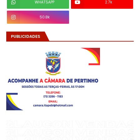
WHATSAPP
2.7k
50.8k
PUBLICIDADES