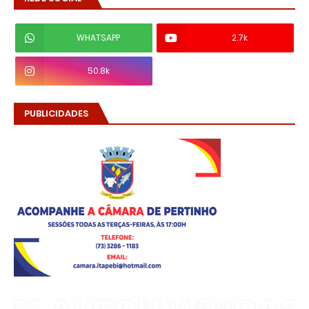
WHATSAPP
2.7k
50.8k
PUBLICIDADES