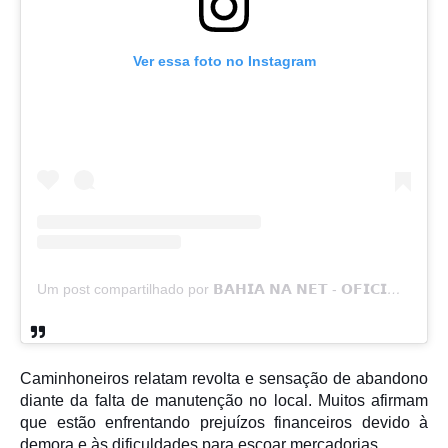
Ver essa foto no Instagram
Um post compartilhado por 𝗕𝗔𝗛𝗜𝗔 𝗡𝗔 𝗡𝗘𝗧 - 𝗢𝗙𝗜𝗖𝗜𝗔𝗟 (@bahia.nanet01)
Caminhoneiros relatam revolta e sensação de abandono
diante da falta de manutenção no local. Muitos afirmam
que estão enfrentando prejuízos financeiros devido à
demora e às dificuldades para escoar mercadorias.