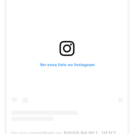
Ver essa foto no Instagram
Um post compartilhado por 𝗕𝗔𝗛𝗜𝗔 𝗡𝗔 𝗡𝗘𝗧 - 𝗢𝗙𝗜𝗖𝗜𝗔𝗟 (@bahia.nanet01)