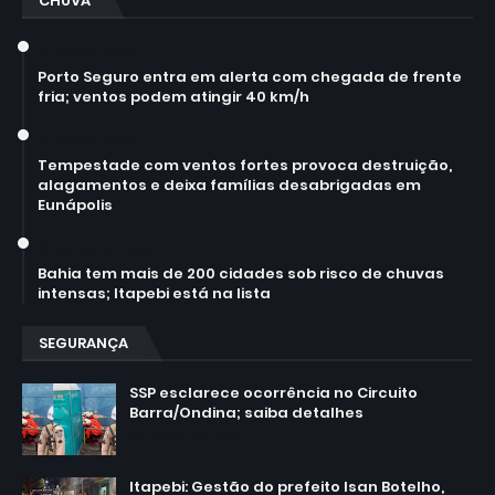
CHUVA
July 14, 2026
Porto Seguro entra em alerta com chegada de frente
fria; ventos podem atingir 40 km/h
July 14, 2026
Tempestade com ventos fortes provoca destruição,
alagamentos e deixa famílias desabrigadas em
Eunápolis
March 30, 2026
Bahia tem mais de 200 cidades sob risco de chuvas
intensas; Itapebi está na lista
SEGURANÇA
SSP esclarece ocorrência no Circuito
Barra/Ondina; saiba detalhes
March 02, 2025
Itapebi: Gestão do prefeito Isan Botelho,