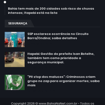
March 30, 2026
Bahia tem mais de 200 cidades sob risco de chuvas
intensas; Itapebi está na lista
SEGURANÇA
SSP esclarece ocorrência no Circuito
Barra/Ondina; saiba detalhes
March 02, 2025
Itapebi: Gestão do prefeito Isan Botelho,
também tem como prioridade a
segurança municipal.
February 24, 2025
“Pit stop dos malucos”: Criminosos criam
grupo no zap para organizar mortes; saiba
mais
February 20, 2025
Copyright 2026 ©
www.BahiaNaNet.com.br
- Todos os