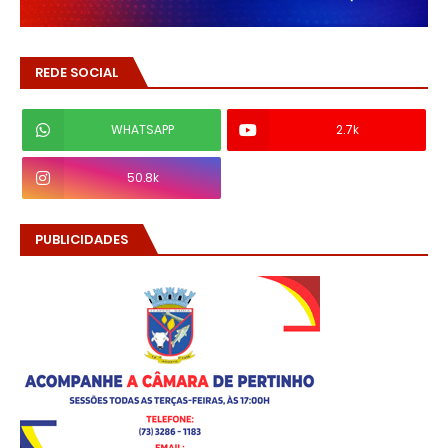
REDE SOCIAL
WHATSAPP
2.7k
50.8k
PUBLICIDADES