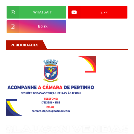
WHATSAPP
2.7k
50.8k
PUBLICIDADES