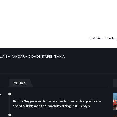
PrÃ³xima Post
LA 3 - 1ºANDAR - CIDADE: ITAPEBI/BAHIA
CHUVA
e
July 14, 2026
Porto Seguro entra em alerta com chegada de
frente fria; ventos podem atingir 40 km/h
July 14, 2026