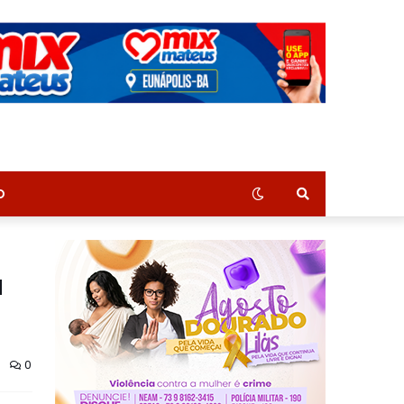
O
a
0