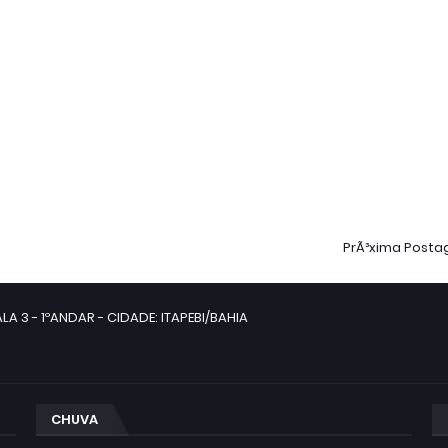
PrÃ³xima Post
LA 3 - 1ºANDAR - CIDADE: ITAPEBI/BAHIA
CHUVA