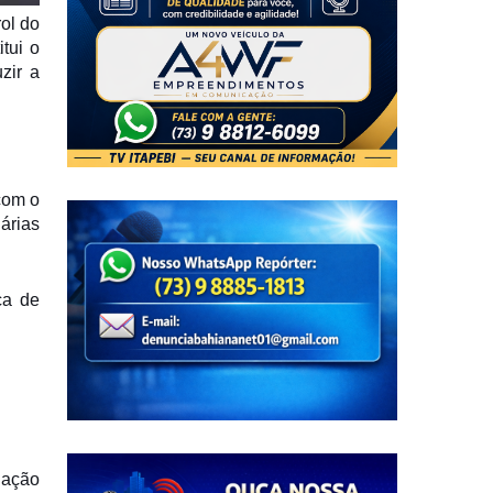
ol do
tui o
zir a
com o
árias
ça de
lação