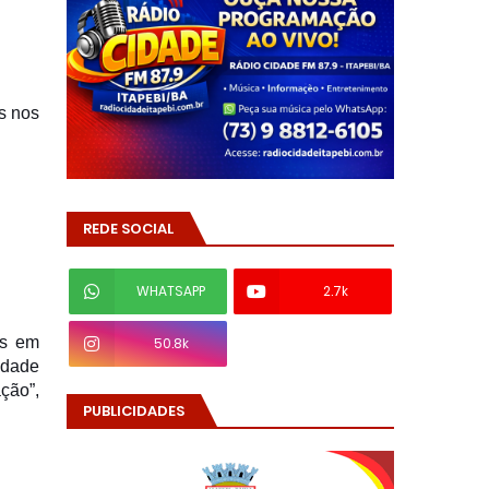
s nos
REDE SOCIAL
WHATSAPP
2.7k
is em
50.8k
idade
ção”,
PUBLICIDADES