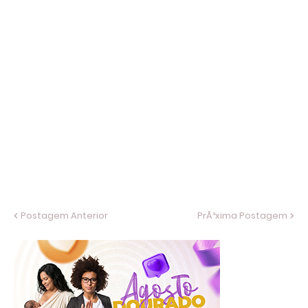
Postagem Anterior
PrÃ³xima Postagem