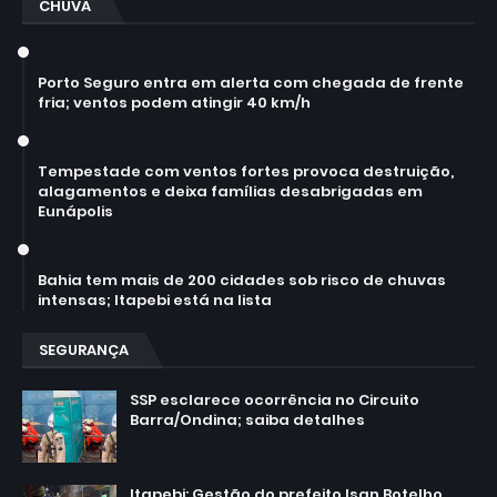
CHUVA
July 14, 2026
Porto Seguro entra em alerta com chegada de frente
fria; ventos podem atingir 40 km/h
July 14, 2026
Tempestade com ventos fortes provoca destruição,
alagamentos e deixa famílias desabrigadas em
Eunápolis
March 30, 2026
Bahia tem mais de 200 cidades sob risco de chuvas
intensas; Itapebi está na lista
SEGURANÇA
SSP esclarece ocorrência no Circuito
Barra/Ondina; saiba detalhes
March 02, 2025
Itapebi: Gestão do prefeito Isan Botelho,