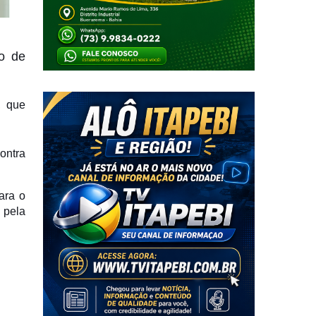
to de
, que
ontra
ara o
 pela