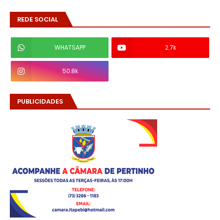
REDE SOCIAL
WHATSAPP
2.7k
50.8k
PUBLICIDADES