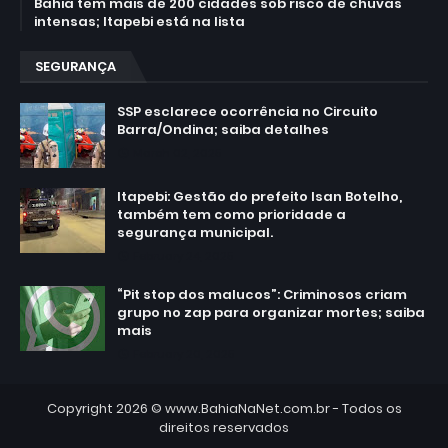
Bahia tem mais de 200 cidades sob risco de chuvas
intensas; Itapebi está na lista
SEGURANÇA
SSP esclarece ocorrência no Circuito
Barra/Ondina; saiba detalhes
March 02, 2025
Itapebi: Gestão do prefeito Isan Botelho,
também tem como prioridade a
segurança municipal.
February 24, 2025
“Pit stop dos malucos”: Criminosos criam
grupo no zap para organizar mortes; saiba
mais
February 20, 2025
Copyright 2026 ©
www.BahiaNaNet.com.br
- Todos os
direitos reservados