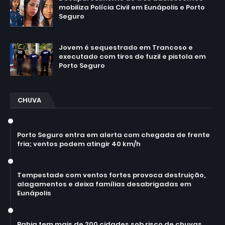
mobiliza Polícia Civil em Eunápolis e Porto
Seguro
agosto 07, 2026
Jovem é sequestrado em Trancoso e
executado com tiros de fuzil e pistola em
Porto Seguro
agosto 03, 2026
CHUVA
July 14, 2026
Porto Seguro entra em alerta com chegada de frente
fria; ventos podem atingir 40 km/h
July 14, 2026
Tempestade com ventos fortes provoca destruição,
alagamentos e deixa famílias desabrigadas em
Eunápolis
March 30, 2026
Bahia tem mais de 200 cidades sob risco de chuvas