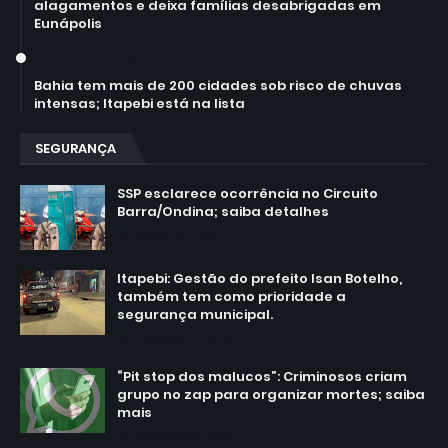
alagamentos e deixa famílias desabrigadas em
Eunápolis
March 30, 2026
Bahia tem mais de 200 cidades sob risco de chuvas
intensas; Itapebi está na lista
SEGURANÇA
SSP esclarece ocorrência no Circuito
Barra/Ondina; saiba detalhes
March 02, 2025
Itapebi: Gestão do prefeito Isan Botelho,
também tem como prioridade a
segurança municipal.
February 24, 2025
“Pit stop dos malucos”: Criminosos criam
grupo no zap para organizar mortes; saiba
mais
February 20, 2025