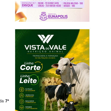
 da
7ª