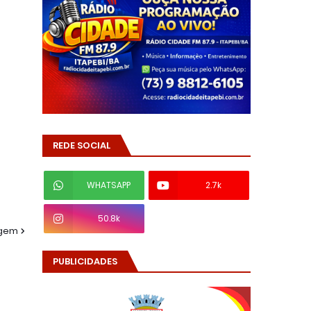
REDE SOCIAL
WHATSAPP
2.7k
50.8k
agem
PUBLICIDADES