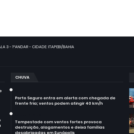
LA 3 - 1ºANDAR - CIDADE: ITAPEBI/BAHIA
CHUVA
e
July 14, 2026
Porto Seguro entra em alerta com chegada de
frente fria; ventos podem atingir 40 km/h
July 14, 2026
e
Tempestade com ventos fortes provoca
a
destruição, alagamentos e deixa famílias
desabrigadas em Eunápolis