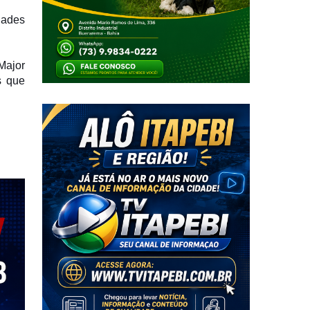
dades
Major
s que