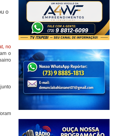
ou o
t, no
ram o
airro
junto
foram