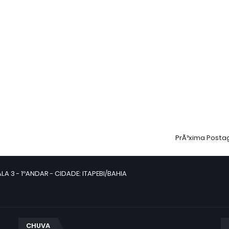
PrÃ³xima Post
LA 3 - 1ºANDAR - CIDADE: ITAPEBI/BAHIA
CHUVA