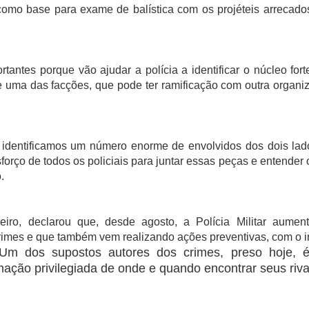
 como base para exame de balística com os projéteis arrecado
antes porque vão ajudar a polícia a identificar o núcleo fort
 uma das facções, que pode ter ramificação com outra organi
s, identificamos um número enorme de envolvidos dos dois lad
orço de todos os policiais para juntar essas peças e entender 
.
o, declarou que, desde agosto, a Polícia Militar aumen
rimes e que também vem realizando ações preventivas, com o in
 “Um dos supostos autores dos crimes, preso hoje, 
mação privilegiada de onde e quando encontrar seus riva