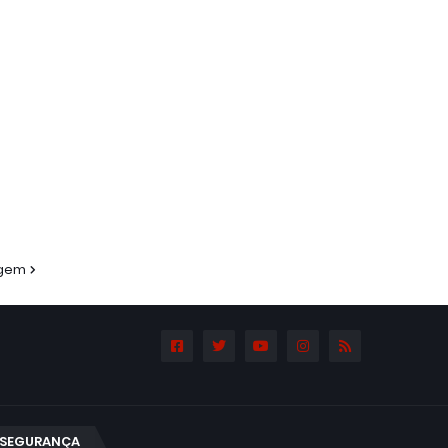
agem
SEGURANÇA