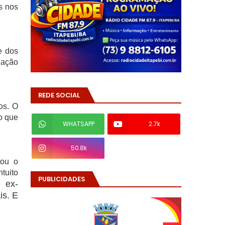
s nos
e dos
zação
REDE SOCIAL
os. O
o que
WHATSAPP
2.7k
50.8k
tou o
tuito
PUBLICIDADES
é ex-
is. E