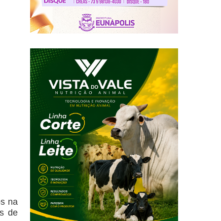
os na
as de