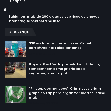
Eunápolis
March 30, 2026
Bahia tem mais de 200 cidades sob risco de chuvas
intensas; Itapebi está na lista
SEGURANÇA
SSP esclarece ocorrência no Circuito
Barra/Ondina; saiba detalhes
March 02, 2025
Itapebi: Gestão do prefeito Isan Botelho,
também tem como prioridade a
segurança municipal.
February 24, 2025
“Pit stop dos malucos”: Criminosos criam
grupo no zap para organizar mortes; saiba
mais
February 20, 2025