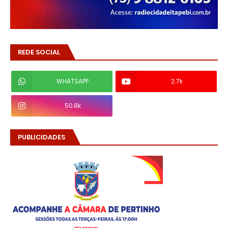
REDE SOCIAL
WHATSAPP
2.7k
50.8k
PUBLICIDADES